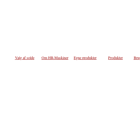
Valg af solde
Om HR-Maskiner
Egne produkter
Produkter
Bru